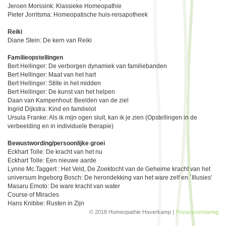
Jeroen Morssink: Klassieke Homeopathie
Pieter Jorritsma: Homeopatische huis-reisapotheek
Reiki
Diane Stein: De kern van Reiki
Familieopstellingen
Bert Hellinger: De verborgen dynamiek van familiebanden
Bert Hellinger: Maat van het hart
Bert Hellinger: Stilte in het midden
Bert Hellinger: De kunst van het helpen
Daan van Kampenhout: Beelden van de ziel
Ingrid Dijkstra: Kind en familielot
Ursula Franke: Als ik mijn ogen sluit, kan ik je zien (Opstellingen in de
verbeelding en in individuele therapie)
Bewustwording/persoonlijke groei
Eckhart Tolle: De kracht van het nu
Eckhart Tolle: Een nieuwe aarde
Lynne Mc.Taggert : Het Veld, De Zoektocht van de Geheime kracht van het
universum Ingeborg Bosch: De herondekking van het ware zelf en `Illusies'
Masaru Emoto: De ware kracht van water
Course of Miracles
Hans Knibbe: Rusten in Zijn
© 2018 Homeopathie Haverkamp |
Privacyverklaring