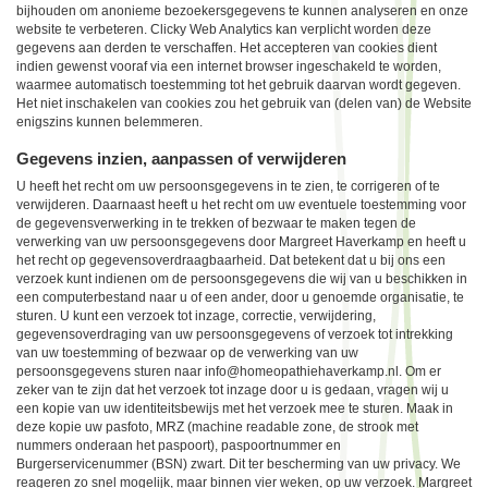
bijhouden om anonieme bezoekersgegevens te kunnen analyseren en onze
website te verbeteren. Clicky Web Analytics kan verplicht worden deze
gegevens aan derden te verschaffen. Het accepteren van cookies dient
indien gewenst vooraf via een internet browser ingeschakeld te worden,
waarmee automatisch toestemming tot het gebruik daarvan wordt gegeven.
Het niet inschakelen van cookies zou het gebruik van (delen van) de Website
enigszins kunnen belemmeren.
Gegevens inzien, aanpassen of verwijderen
U heeft het recht om uw persoonsgegevens in te zien, te corrigeren of te
verwijderen. Daarnaast heeft u het recht om uw eventuele toestemming voor
de gegevensverwerking in te trekken of bezwaar te maken tegen de
verwerking van uw persoonsgegevens door Margreet Haverkamp en heeft u
het recht op gegevensoverdraagbaarheid. Dat betekent dat u bij ons een
verzoek kunt indienen om de persoonsgegevens die wij van u beschikken in
een computerbestand naar u of een ander, door u genoemde organisatie, te
sturen. U kunt een verzoek tot inzage, correctie, verwijdering,
gegevensoverdraging van uw persoonsgegevens of verzoek tot intrekking
van uw toestemming of bezwaar op de verwerking van uw
persoonsgegevens sturen naar info@homeopathiehaverkamp.nl. Om er
zeker van te zijn dat het verzoek tot inzage door u is gedaan, vragen wij u
een kopie van uw identiteitsbewijs met het verzoek mee te sturen. Maak in
deze kopie uw pasfoto, MRZ (machine readable zone, de strook met
nummers onderaan het paspoort), paspoortnummer en
Burgerservicenummer (BSN) zwart. Dit ter bescherming van uw privacy. We
reageren zo snel mogelijk, maar binnen vier weken, op uw verzoek. Margreet