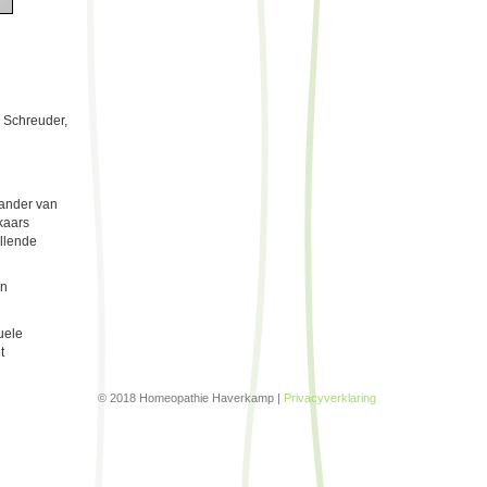
i Schreuder,
tander van
kaars
ullende
jn
uele
t
© 2018 Homeopathie Haverkamp |
Privacyverklaring