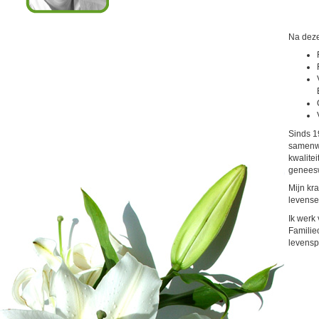
Na deze
Sinds 1
samenwe
kwalite
geneesw
Mijn kra
levense
Ik werk
Familie
levensp