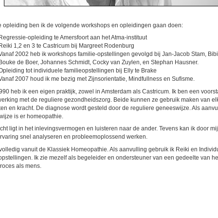
 opleiding ben ik de volgende workshops en opleidingen gaan doen:
Regressie-opleiding te Amersfoort aan het Atma-instituut
Reiki 1,2 en 3 te Castricum bij Margreet Rodenburg
Vanaf 2002 heb ik workshops familie-opstellingen gevolgd bij Jan-Jacob Stam, Bib
Bouke de Boer, Johannes Schmidt, Cocky van Zuylen, en Stephan Hausner.
Opleiding tot individuele familieopstellingen bij Elly te Brake
Vanaf 2007 houd ik me bezig met Zijnsorientatie, Mindfullness en Sufisme.
990 heb ik een eigen praktijk, zowel in Amsterdam als Castricum. Ik ben een voors
rking met de reguliere gezondheidszorg. Beide kunnen ze gebruik maken van el
iten en kracht. De diagnose wordt gesteld door de reguliere geneeswijze. Als aanv
ijze is er homeopathie.
cht ligt in het inlevingsvermogen en luisteren naar de ander. Tevens kan ik door mi
rvaring snel analyseren en probleemoplossend werken.
 volledig vanuit de Klassiek Homeopathie. Als aanvulling gebruik ik Reiki en Individ
opstellingen. Ik zie mezelf als begeleider en ondersteuner van een gedeelte van he
roces als mens.