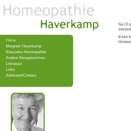
Na 15 j
maniere
Ik ben 
Home
Homeopa
Margreet Haverkamp
Klassieke Homeopathie
Andere therapievormen
Literatuur
Links
Adressen/Contact